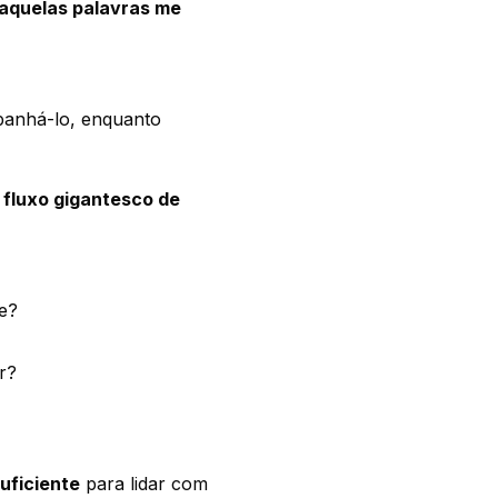
aquelas palavras me
panhá-lo, enquanto
fluxo gigantesco de
e?
r?
uficiente
para lidar com