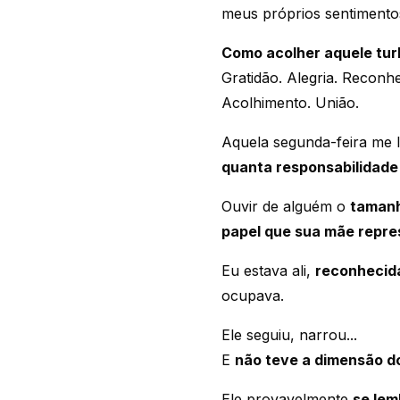
meus próprios sentimento
Como acolher aquele tur
Gratidão. Alegria. Reconh
Acolhimento. União.
Aquela segunda-feira me 
quanta responsabilidade!
Ouvir de alguém o
tamanh
papel que sua mãe repres
Eu estava ali,
reconhecid
ocupava.
Ele seguiu, narrou...
E
não teve a dimensão do
Ele provavelmente
se lem