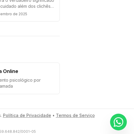
a o verdadeiro significado
cuidado além dos clichês.
 as dimensões práticas e
etembro de 2025
ais que realmente
am sua saúde mental e
de de vida.
a Online
ento psicológico por
hamada
.
Política de Privacidade
•
Termos de Serviço
Instag
 59.648.842/0001-05