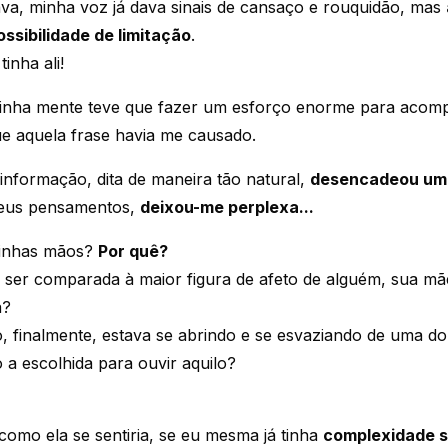
, minha voz já dava sinais de cansaço e rouquidão, mas
ssibilidade de limitação
.
tinha ali!
 minha mente teve que fazer um esforço enorme para acom
e aquela frase havia me causado.
 informação, dita de maneira tão natural,
desencadeou um 
meus pensamentos,
deixou-me perplexa...
minhas mãos?
Por quê?
 ser comparada à maior figura de afeto de alguém, sua mã
a?
o, finalmente, estava se abrindo e se esvaziando de uma do
o a escolhida para ouvir aquilo?
como ela se sentiria, se eu mesma já tinha
complexidade s