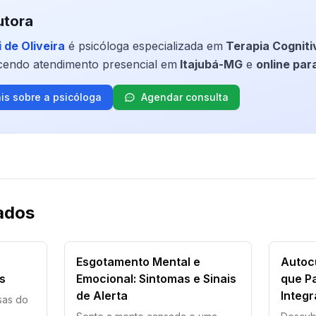
utora
i de Oliveira
é psicóloga especializada em
Terapia Cognit
ecendo atendimento presencial em
Itajubá-MG
e
online para
is sobre a psicóloga
Agendar consulta
ados
Esgotamento Mental e
Autoc
s
Emocional: Sintomas e Sinais
que P
de Alerta
Integr
sas do