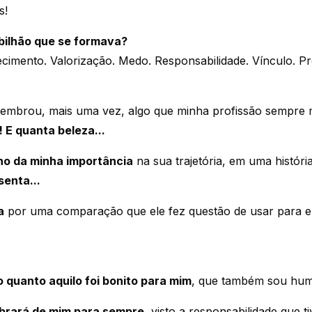
s!
bilhão que se formava?
ecimento. Valorização. Medo. Responsabilidade. Vínculo. Pr
lembrou, mais uma vez, algo que minha profissão sempre 
 E quanta beleza...
o da minha importância
na sua trajetória, em uma histór
enta...
a
por uma comparação que ele fez questão de usar para e
 quanto aquilo foi bonito para mim
, que também sou hum
brará de mim para sempre
, visto a responsabilidade que