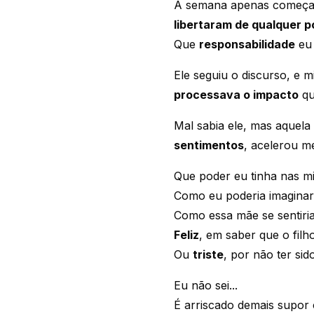
A semana apenas começava
libertaram de qualquer po
Que
responsabilidade
eu 
Ele seguiu o discurso, e
processava o impacto
qu
Mal sabia ele, mas aquela
sentimentos
, acelerou 
Que poder eu tinha nas 
Como eu poderia imaginar
Como essa mãe se sentiri
Feliz
, em saber que o filh
Ou
triste
, por não ter sid
Eu não sei...
É arriscado demais supor 