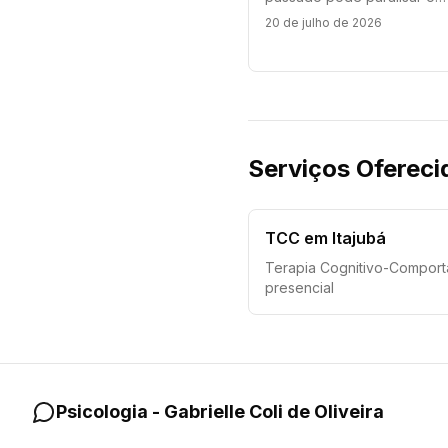
presente. Descubra como 
20 de julho de 2026
Terapia Cognitivo-Comport
atua de forma segura no
tratamento de traumas e TE
Serviços Ofereci
TCC em Itajubá
Terapia Cognitivo-Comport
presencial
Psicologia - Gabrielle Coli de Oliveira