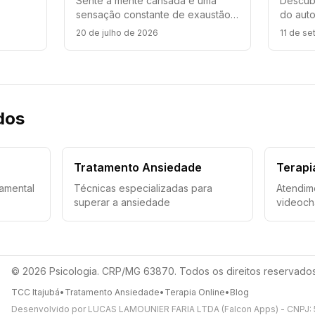
Sente a mente cansada e uma
Descubr
a
sensação constante de exaustão?
do auto
amental
Conheça os principais sintomas de
Explore
20 de julho de 2026
11 de s
esgotamento mental e emocional,
essenci
PT.
e descubra como a TCC pode
impact
ajudar.
qualida
dos
Tratamento Ansiedade
Terapi
amental
Técnicas especializadas para
Atendim
superar a ansiedade
videoc
©
2026
Psicologia. CRP/MG 63870. Todos os direitos reservados
TCC Itajubá
•
Tratamento Ansiedade
•
Terapia Online
•
Blog
Desenvolvido por
LUCAS LAMOUNIER FARIA LTDA (Falcon Apps)
- CNPJ: