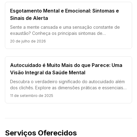
Esgotamento Mental e Emocional: Sintomas e
Sinais de Alerta
Sente a mente cansada e uma sensação constante de
exaustão? Conheça os principais sintomas de
esgotamento mental e emocional, e descubra como a
20 de julho de 2026
TCC pode ajudar.
Autocuidado é Muito Mais do que Parece: Uma
Visão Integral da Saúde Mental
Descubra o verdadeiro significado do autocuidado além
dos clichês. Explore as dimensões práticas e essenciais
que realmente impactam sua saúde mental e qualidade
11 de setembro de 2025
de vida.
Serviços Oferecidos