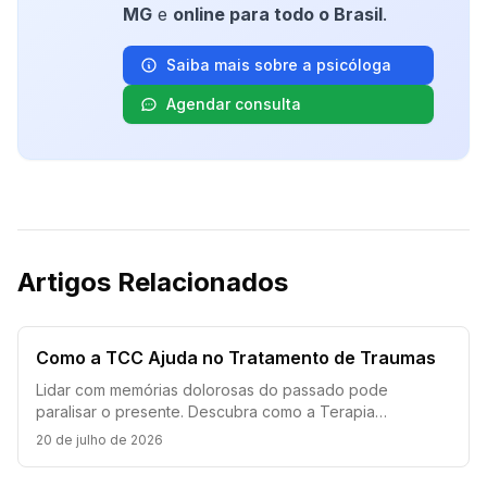
MG
e
online para todo o Brasil
.
Saiba mais sobre a psicóloga
Agendar consulta
Artigos Relacionados
Como a TCC Ajuda no Tratamento de Traumas
Lidar com memórias dolorosas do passado pode
paralisar o presente. Descubra como a Terapia
Cognitivo-Comportamental atua de forma segura no
20 de julho de 2026
tratamento de traumas e TEPT.